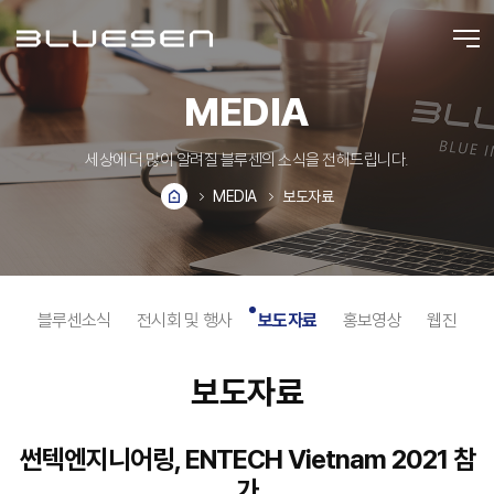
MEDIA
세상에 더 많이 알려질 블루센의 소식을 전해드립니다.
MEDIA
보도자료
블루센소식
전시회 및 행사
보도자료
홍보영상
웹진
보도자료
썬텍엔지니어링, ENTECH Vietnam 2021 참
가