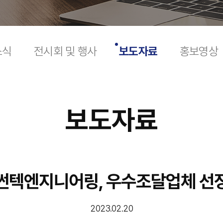
소식
전시회 및 행사
보도자료
홍보영상
보도자료
썬텍엔지니어링, 우수조달업체 선
2023.02.20