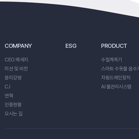
COMPANY
ESG
PRODUCT
CEO 메세지
수질계측기
미션 및 비전
스마트 수돗물 음수
윤리강령
자동드레인장치
C.I
AI 물관리시스템
연혁
인증현황
오시는 길